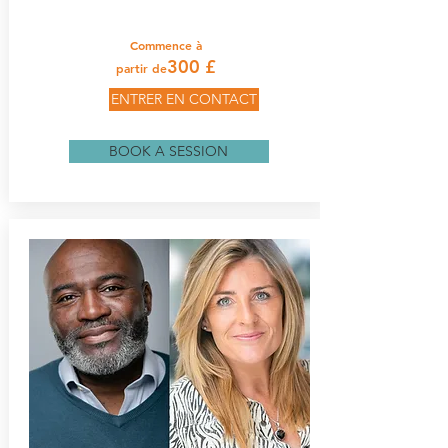
Commence à
300 £
partir de
ENTRER EN CONTACT
BOOK A SESSION