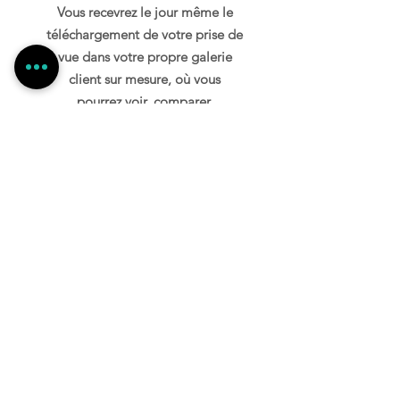
Vous recevrez le jour même le
téléchargement de votre prise de
vue dans votre propre galerie
client sur mesure, où vous
pourrez voir, comparer,
réorganiser et mettre vos photos
en favoris. Toutes les retouches
sont livrées sous 3 à 5 jours et
vos photos seront accessibles en
ligne pendant au moins 2 ans.