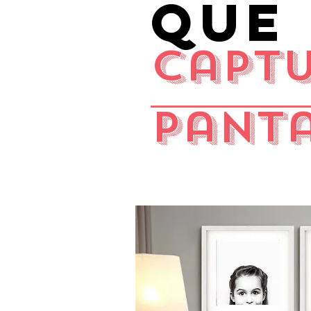
que 
Capt
pant