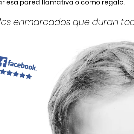
ar esa pared llamativa o como regalo.
os enmarcados que duran toda
ear un
vertido
¡Estuvo
jo de 4 años