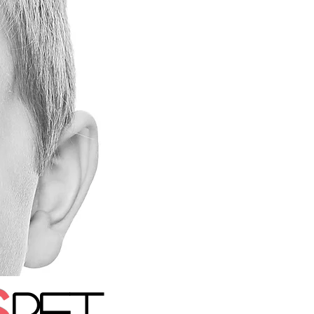
S
Ret