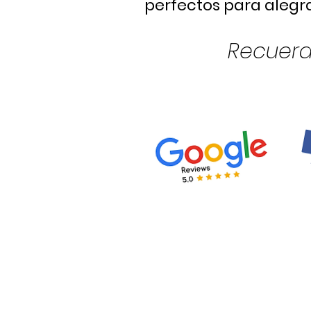
perfectos para alegr
Recuerd
"Nic was fantastic al cr
ambiente tranquilo y di
durante nuestra sesión. 
increíble con nuestro hi