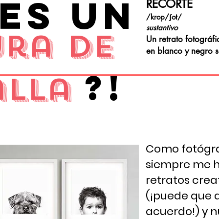
es un
RECORTE
/krop/ʃot/
sustantivo
ura de
Un retrato fotográfi
en blanco y negro 
?!
alla
Como fotógra
siempre me 
retratos crea
(¡puede que 
acuerdo!) y 