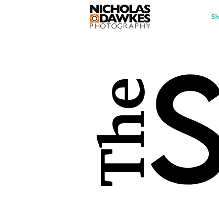
Sh
The