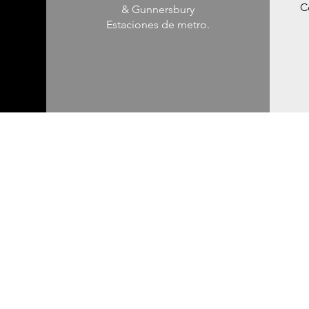
C
& Gunnersbury
Estaciones de metro.