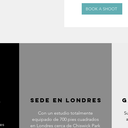
BOOK A SHOOT
A
SEDE EN LONDRES
g
Con un estudio totalmente
S
equipado de 700 pies cuadrados
les
en Londres cerca de Chiswick Park